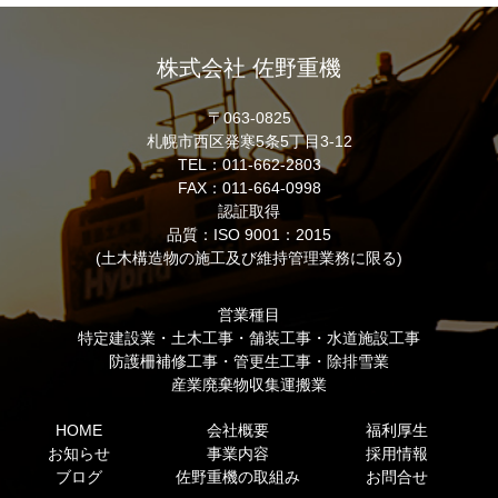
株式会社 佐野重機
〒063-0825
札幌市西区発寒5条5丁目3-12
TEL：011-662-2803
FAX：011-664-0998
認証取得
品質：ISO 9001：2015
(土木構造物の施工及び維持管理業務に限る)
営業種目
特定建設業・土木工事・舗装工事・水道施設工事
防護柵補修工事・管更生工事・除排雪業
産業廃棄物収集運搬業
HOME
会社概要
福利厚生
お知らせ
事業内容
採用情報
ブログ
佐野重機の取組み
お問合せ