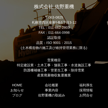
株式会社 佐野重機
〒063-0825
札幌市西区発寒5条5丁目3-12
TEL：011-662-2803
FAX：011-664-0998
認証取得
品質：ISO 9001：2015
(土木構造物の施工及び維持管理業務に限る)
営業種目
特定建設業・土木工事・舗装工事・水道施設工事
防護柵補修工事・管更生工事・除排雪業
産業廃棄物収集運搬業
HOME
会社概要
福利厚生
お知らせ
事業内容
採用情報
ブログ
佐野重機の取組み
お問合せ