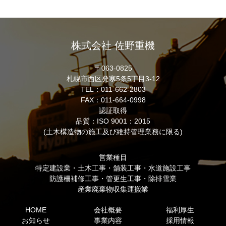
株式会社 佐野重機
〒063-0825
札幌市西区発寒5条5丁目3-12
TEL：011-662-2803
FAX：011-664-0998
認証取得
品質：ISO 9001：2015
(土木構造物の施工及び維持管理業務に限る)
営業種目
特定建設業・土木工事・舗装工事・水道施設工事
防護柵補修工事・管更生工事・除排雪業
産業廃棄物収集運搬業
HOME
会社概要
福利厚生
お知らせ
事業内容
採用情報