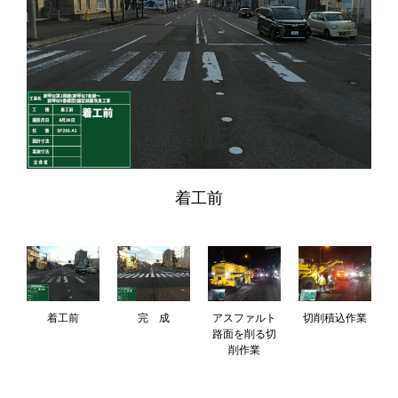
着工前
を
着工前
完 成
アスファルト
切削積込作業
ま
路面を削る切
削作業